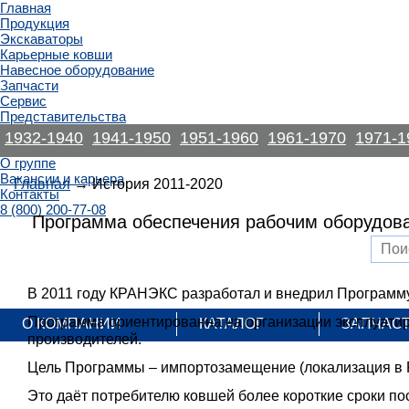
Главная
Продукция
Экскаваторы
Карьерные ковши
Навесное оборудование
Запчасти
Сервис
Представительства
Информация
1932-1940
1941-1950
1951-1960
1961-1970
1971-1
Новости
О группе
Вакансии и карьера
Главная
→ История 2011-2020
Контакты
8 (800) 200-77-08
Программа обеспечения рабочим оборудова
В 2011 году КРАНЭКС разработал и внедрил Программу
Программа ориентированна на организации эксплуатир
О КОМПАНИИ
КАТАЛОГ
ЗАПЧАС
производителей.
Цель Программы – импортозамещение (локализация в Р
Это даёт потребителю ковшей более короткие сроки по