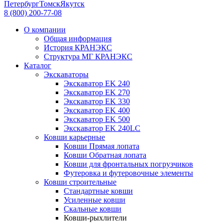
Петербург
Томск
Якутск
8 (800) 200-77-08
О компании
Общая информация
История КРАНЭКС
Структура МГ КРАНЭКС
Каталог
Экскаваторы
Экскаватор EK 240
Экскаватор EK 270
Экскаватор EK 330
Экскаватор EK 400
Экскаватор EK 500
Экскаватор EK 240LC
Ковши карьерные
Ковши Прямая лопата
Ковши Обратная лопата
Ковши для фронтальных погрузчиков
Футеровка и футеровочные элементы
Ковши строительные
Стандартные ковши
Усиленные ковши
Скальные ковши
Ковши-рыхлители