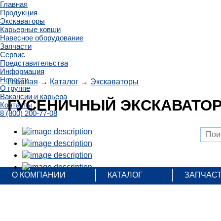
Главная
Продукция
Экскаваторы
Карьерные ковши
Навесное оборудование
Запчасти
Сервис
Представительства
Информация
Новости
Главная
→
Каталог
→
Экскаваторы
О группе
Вакансии и карьера
ГУСЕНИЧНЫЙ ЭКСКАВАТОР 
Контакты
8 (800) 200-77-08
О КОМПАНИИ
КАТАЛОГ
ЗАПЧАС