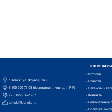
О КОМПАНИИ
- История
г. Томск, ул. Фрунзе, 168
- Новости
8-800-200-77-08 (бесплатная линия для РФ)
- Вакансии и кар
+7 (3822) 56-23-37
- Контакты
- Региональные 
tomsk@kraneks.ru
- Политика конф