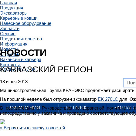
Главная
Продукция
Экскаваторы
Карьерные ковши
Навесное оборудование
Запчасти
Сервис
Представительства
Информация
Новости
НОВОСТИ
О группе
Вакансии и карьера
Контакты
КАВКАЗСКИЙ РЕГИОН
8 (800) 200-77-08
18 июня 2018
Машиностроительная Группа КРАНЭКС продолжает расширять г
На прошлой неделе был отгружен экскаватор
EK 270LC
для Южн
О КОМПАНИИ
КАТАЛОГ
ЗАПЧАС
В соответствии с Руководством по сервисной политике и
непосредственно у заказчика и проведено соответствующее обу
« Вернуться к списку новостей