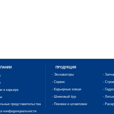
МПАНИИ
ПРОДУКЦИЯ
- Экскаваторы
- Запч
я
- Сервис
- Стро
и
- Карьерные ковши
- Гидр
ии и карьера
- Шнековый бур
- Литье
ты
альные представительства
- Поковки и штамповки
- Раск
ка конфиденциальности