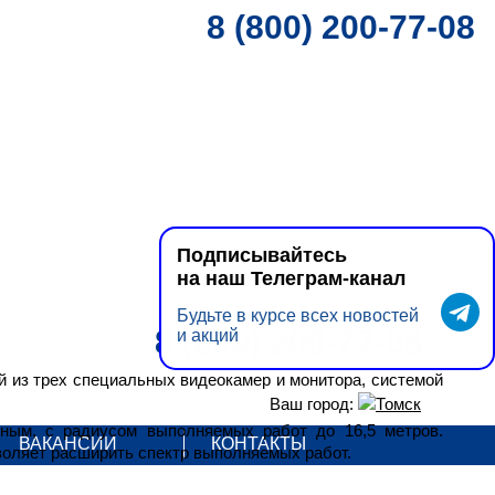
8 (800) 200-77-08
Подписывайтесь
на наш Телеграм-канал
Будьте в курсе всех новостей
8 (800) 200-77-08
и акций
й из трех специальных видеокамер и монитора, системой
Ваш город:
Томск
нным, с радиусом выполняемых работ до 16,5 метров.
ВАКАНСИИ
КОНТАКТЫ
воляет расширить спектр выполняемых работ.