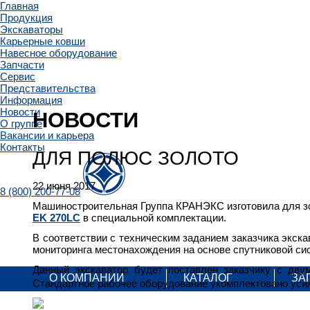
Главная
Продукция
Экскаваторы
Карьерные ковши
Навесное оборудование
Запчасти
Сервис
Представительства
Информация
Новости
НОВОСТИ
О группе
Вакансии и карьера
Контакты
ДЛЯ ПОЛЮС ЗОЛОТО
22 июня 2017
8 (800) 200-77-08
Машиностроительная Группа КРАНЭКС изготовила для зо
EK 270LC
в специальной комплектации.
В соответствии с техническим заданием заказчика экск
мониторинга местонахождения на основе спутниковой си
Данный экскаватор будет поставлен заказчику с дву
О КОМПАНИИ
КАТАЛОГ
ЗА
Стандартное рабочее оборудование укомплектовано уси