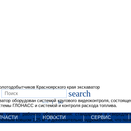
лотодобытчиков Красноярского края экскаватор
search
аватор оборудован системой кругового видеоконтроля, состояще
RUS
EN
стемы ГЛОНАСС и системой и контроля расхода топлива.
мя типами рабочего оборудования: стандартным и сверхдли
ПЧАСТИ
НОВОСТИ
СЕРВИС
3
ленным ковшом 1,25 м
и дополнительно гидромолотом, что поз