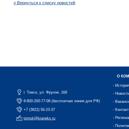
« Вернуться к списку новостей
О КО
- Истори
г. Томск, ул. Фрунзе, 168
- Новост
8-800-200-77-08 (бесплатная линия для РФ)
- Ваканс
+7 (3822) 56-23-37
- Контак
- Регион
tomsk@kraneks.ru
- Полити