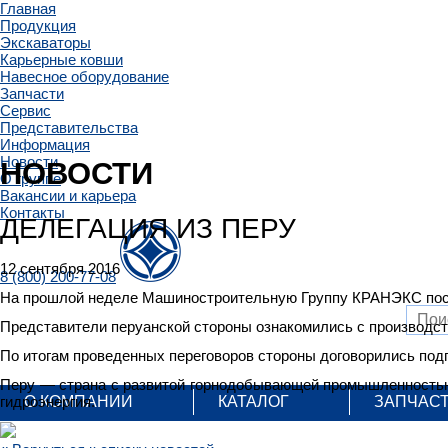
Главная
Продукция
Экскаваторы
Карьерные ковши
Навесное оборудование
Запчасти
Сервис
Представительства
Информация
Новости
НОВОСТИ
О группе
Вакансии и карьера
Контакты
ДЕЛЕГАЦИЯ ИЗ ПЕРУ
12 сентября 2016
8 (800) 200-77-08
На прошлой неделе Машиностроительную Группу КРАНЭКС пос
Представители перуанской стороны ознакомились с производс
По итогам проведенных переговоров стороны договорились под
Перу — страна с развитой горнодобывающей промышленностью. 
гидроэнергия.
О КОМПАНИИ
КАТАЛОГ
ЗАПЧАС