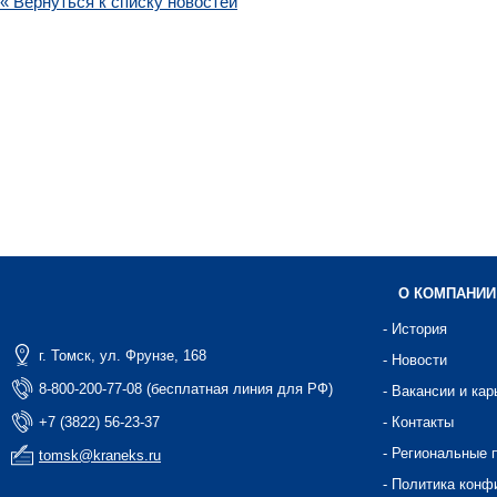
« Вернуться к списку новостей
О КОМПАНИИ
- История
г. Томск, ул. Фрунзе, 168
- Новости
8-800-200-77-08 (бесплатная линия для РФ)
- Вакансии и кар
+7 (3822) 56-23-37
- Контакты
- Региональные 
tomsk@kraneks.ru
- Политика конф